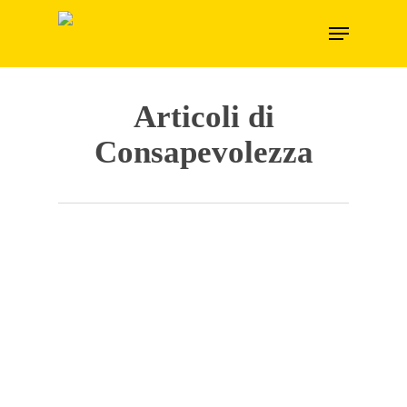
Skip
Menu
to
main
content
Articoli di
Consapevolezza