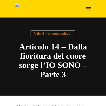
Skip
Menu
to
main
content
Articoli di consapevolezza
Articolo 14 – Dalla
fioritura del cuore
sorge l’IO SONO –
Parte 3