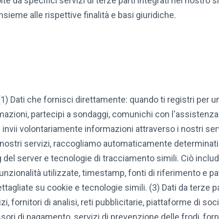
e da specifici servizi di terze parti integrati nel nostro s
nsieme alle rispettive finalità e basi giuridiche.
1) Dati che fornisci direttamente: quando ti registri per un
rmazioni, partecipi a sondaggi, comunichi con l'assistenza c
vii volontariamente informazioni attraverso i nostri serv
 nostri servizi, raccogliamo automaticamente determinati da
g del server e tecnologie di tracciamento simili. Ciò inclu
funzionalità utilizzate, timestamp, fonti di riferimento e p
tagliate su cookie e tecnologie simili. (3) Dati da terze 
izi, fornitori di analisi, reti pubblicitarie, piattaforme di 
sori di pagamento, servizi di prevenzione delle frodi, forni