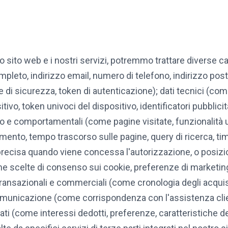
sito web e i nostri servizi, potremmo trattare diverse cate
pleto, indirizzo email, numero di telefono, indirizzo post
sicurezza, token di autenticazione); dati tecnici (come i
itivo, token univoci del dispositivo, identificatori pubblici
zo e comportamentali (come pagine visitate, funzionalità uti
ento, tempo trascorso sulle pagine, query di ricerca, time
cisa quando viene concessa l'autorizzazione, o posizion
me scelte di consenso sui cookie, preferenze di marketing
i transazionali e commerciali (come cronologia degli acquis
i comunicazione (come corrispondenza con l'assistenza clie
erivati (come interessi dedotti, preferenze, caratteristiche