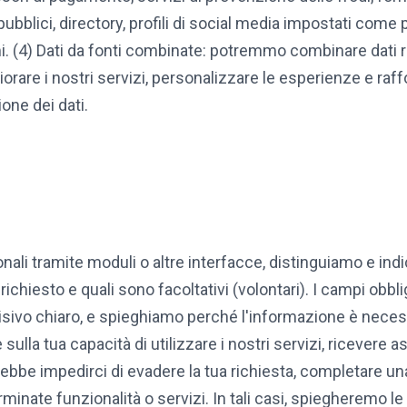
ubblici, directory, profili di social media impostati com
. (4) Dati da fonti combinate: potremmo combinare dati ra
iorare i nostri servizi, personalizzare le esperienze e raf
ione dei dati.
onali tramite moduli o altre interfacce, distinguiamo e i
zio richiesto e quali sono facoltativi (volontari). I campi o
isivo chiaro, e spieghiamo perché l'informazione è necessar
la tua capacità di utilizzare i nostri servizi, ricevere assi
trebbe impedirci di evadere la tua richiesta, completare u
erminate funzionalità o servizi. In tali casi, spiegheremo