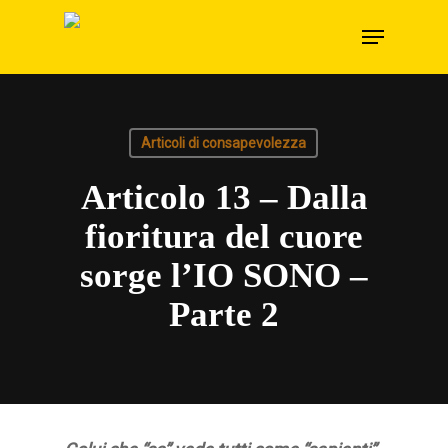
Skip
Menu
to
main
content
Articoli di consapevolezza
Articolo 13 – Dalla
fioritura del cuore
sorge l’IO SONO –
Parte 2