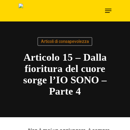
Skip
Menu
to
main
content
Articoli di consapevolezza
Articolo 15 – Dalla
fioritura del cuore
sorge l’IO SONO –
Parte 4