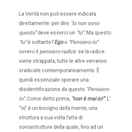
La Verità non può essere indicata
direttamente: per dire
“io non sono
questo”
deve esserci un
“Io”
. Ma questo
“Io”
è soltanto l’
Ego
o
“Pensiero-Io”
ovvero il
pensiero-radice
: se la radice
viene strappata, tutte le altre verranno
sradicate contemporaneamente. È
quindi essenziale operare una
disidentificazione da questo
“Pensiero-
Io”
. Come detto prima,
“non è mai io!”
. L’
“Io” è un bisogno della mente, una
struttura a sua volta fatta di
sovrastrutture della quale, fino ad un