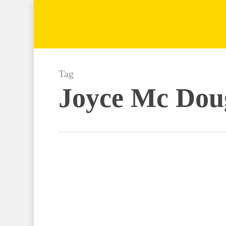
Skip
to
main
content
Tag
Joyce Mc Dou