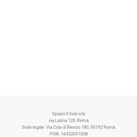
Articoli di consapevolezza
Articolo 21 – Secondo Chakra Svad
Il secondo chakra è Svadishtana, in sanscr
che significa…
03/12/2024
Spazio Il Sole srls
via Latina 120, Roma
Sede legale: Via Cola di Rienzo 180, 00192 Roma
P.IVA: 16432041008