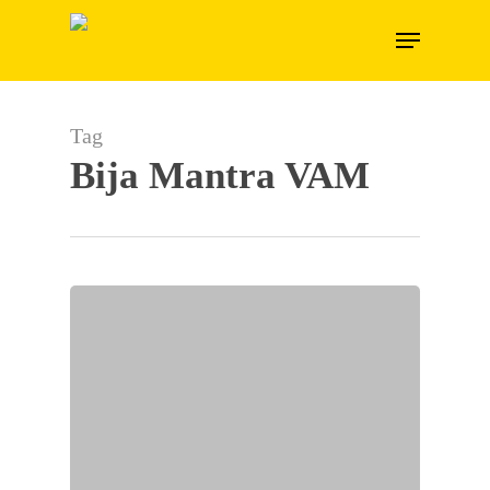
Skip
Menu
to
main
content
Tag
Bija Mantra VAM