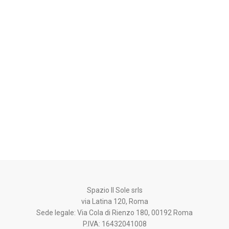
Articoli di consapevolezza
Articolo 21 – Secondo Chakra Svad
Il secondo chakra è Svadishtana, in sanscr
che significa…
03/12/2024
Spazio Il Sole srls
via Latina 120, Roma
Sede legale: Via Cola di Rienzo 180, 00192 Roma
P.IVA: 16432041008