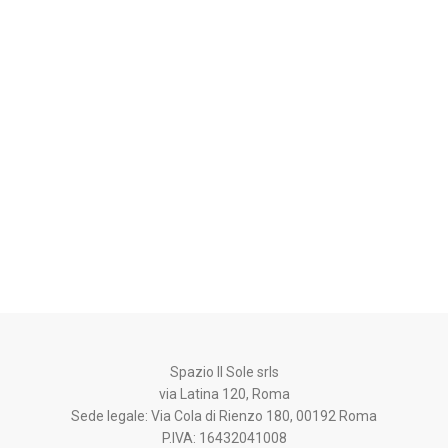
Articoli di consapevolezza
Articolo 21 – Secondo Chakra Svad
Il secondo chakra è Svadishtana, in sanscr
che significa…
03/12/2024
Spazio Il Sole srls
via Latina 120, Roma
Sede legale: Via Cola di Rienzo 180, 00192 Roma
P.IVA: 16432041008