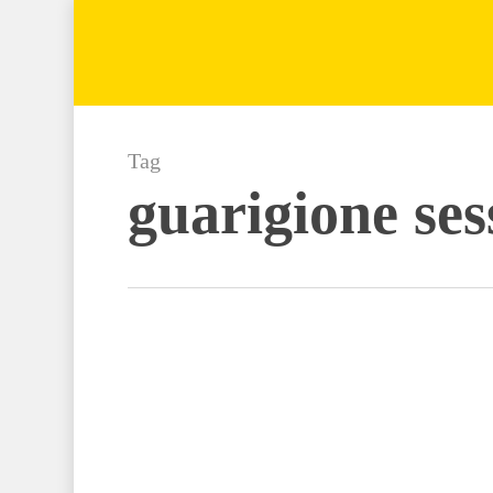
Skip
to
main
content
Tag
guarigione ses