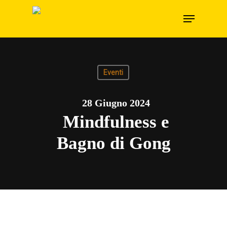
Skip
Menu
to
main
content
Eventi
28 Giugno 2024
Mindfulness e
Bagno di Gong